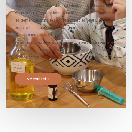
besoins et en fonction des ingrédients mis à disposition.
Vous pourrez confectionner un baume pour les piqûres et
les démangeaisons, les contusions et les bleus, le nez
bouché, les coupures et égratignures, les courbatures et
douleurs musculaires…
Vous repartirez avec une préparation personnalisée, avec
une notice sur les plantes médicinales ainsi que la recette
de fabrication.
Me contacter