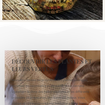
DÉCOUVRIR LES PLANTES ET
LEURS VERTUS
Nous aborderons les propriétés des plantes sauvages,
comment les reconnaître et les cueillir. Nous verrons
également le choix des huiles végétales et les différents
procédés de préparation des macérats huileux. Vous
réaliserez votre propre baume médicinal adapté à vos